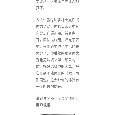
要比填一大堆表单更让人抓
狂了。
人天生就讨厌各种重复性的
体力劳动，你的每条表单其
实都是在逼迫用户转身离
开。即使最终用户填完了表
单，在他心中你也早已经是
负分了，你后续的服务再优
秀也无法填补第一印象的
坑。好好琢磨你的表单，把
它删到不能再删的时候，再
删两遍，这会让你的体验有
一个明显的提升。
请记住另外一个黄金法则：
用户很懒 !