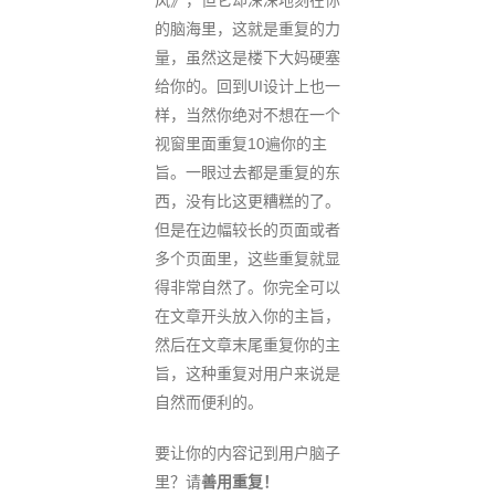
风》，但它却深深地刻在你
的脑海里，这就是重复的力
量，虽然这是楼下大妈硬塞
给你的。回到UI设计上也一
样，当然你绝对不想在一个
视窗里面重复10遍你的主
旨。一眼过去都是重复的东
西，没有比这更糟糕的了。
但是在边幅较长的页面或者
多个页面里，这些重复就显
得非常自然了。你完全可以
在文章开头放入你的主旨，
然后在文章末尾重复你的主
旨，这种重复对用户来说是
自然而便利的。
要让你的内容记到用户脑子
里？请
善用重复！