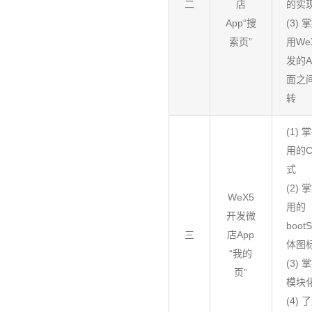
二
店
的实
App“搜
(3) 
索页”
用We
发的A
面之
转
(1) 
用的C
式
(2) 
WeX5
用的
开发微
boot
三
店App
体图
“我的
(3) 
页”
模块
(4) 