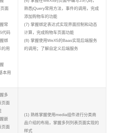
掌握
(6) 掌握在WeX5的页面中编写JS代码，
5页面
熟悉jQuery常用方法，事件的调用，完成
添加购物车的功能
掌握常
(7) 掌握绑定表达式实现界面控制和动态
S代码
计算，完成购物车页面功能
掌握绑
(8) 掌握使用WeX5的Baas实现后端服务
示的用
的调用；了解自定义后端服务
掌握
s基本用
掌握多
表页面
现
(1) 熟练掌握使用media组件进行分类商
掌握嵌
品介绍的布局，掌握多列列表页面实现的
表页面
样式