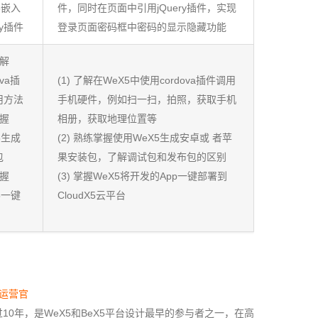
5嵌入
件，同时在页面中引用jQuery插件，实现
ry插件
登录页面密码框中密码的显示隐藏功能
了解
ova插
(1) 了解在WeX5中使用cordova插件调用
用方法
手机硬件，例如扫一扫，拍照，获取手机
掌握
相册，获取地理位置等
5生成
(2) 熟练掌握使用WeX5生成安卓或 者苹
包
果安装包，了解调试包和发布包的区别
掌握
(3) 掌握WeX5将开发的App一键部署到
5一键
CloudX5云平台
运营官
0年，是WeX5和BeX5平台设计最早的参与者之一，在高