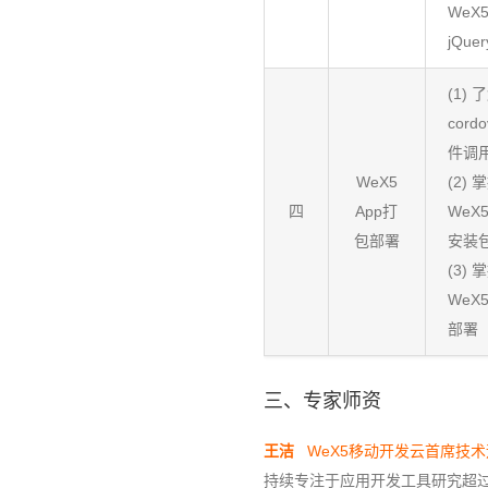
WeX
jQue
(1) 
cord
件调
WeX5
(2) 
四
App打
WeX
包部署
安装
(3) 
WeX
部署
三、专家师资
王洁
WeX5移动开发云首席技术
持续专注于应用开发工具研究超过1