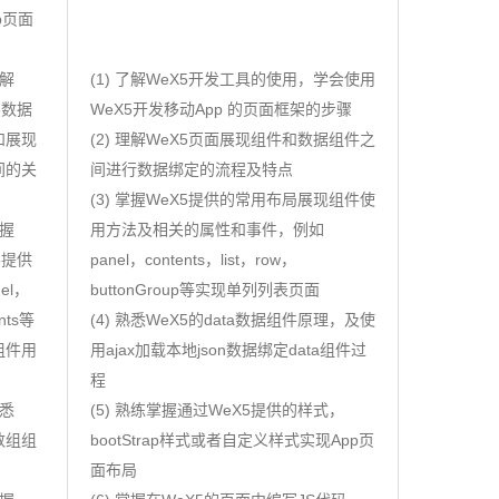
p页面
理解
(1) 了解WeX5开发工具的使用，学会使用
5数据
WeX5开发移动App 的页面框架的步骤
和展现
(2) 理解WeX5页面展现组件和数据组件之
间的关
间进行数据绑定的流程及特点
(3) 掌握WeX5提供的常用布局展现组件使
掌握
用方法及相关的属性和事件，例如
5提供
panel，contents，list，row，
el，
buttonGroup等实现单列列表页面
ents等
(4) 熟悉WeX5的data数据组件原理，及使
组件用
用ajax加载本地json数据绑定data组件过
程
熟悉
(5) 熟练掌握通过WeX5提供的样式，
a数组组
bootStrap样式或者自定义样式实现App页
面布局