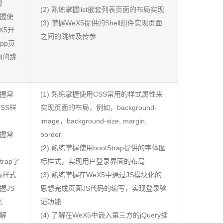
现
(2) 熟练掌握list嵌套列表页面的布局实现
掌握使
(3) 掌握WeX5提供的Shell组件实现页面
X5开
之间的跳转及传参
pp页
间的跳
掌握常
(1) 熟练掌握使用CSS常用的样式属性来
SS样
实现页面的布局，例如，background-
image，background-size, margin,
掌握常
border
(2) 熟练掌握使用bootStrap提供的字体图
Strap字
标样式，实现用户登录界面的布局
标样式
(3) 熟练掌握在WeX5中通过JS模块化的
掌握JS
思想完成页面JS代码的编写，实现登录验
化
证功能
了解
(4) 了解在WeX5中嵌入第三方的jQuery插