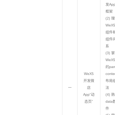
发Ap
框架
(2) 
WeX
组件
组件
系
(3) 
WeX
的pan
WeX5
cont
开发微
布局
一
店
法
App“动
(4) 
态页”
dat
件