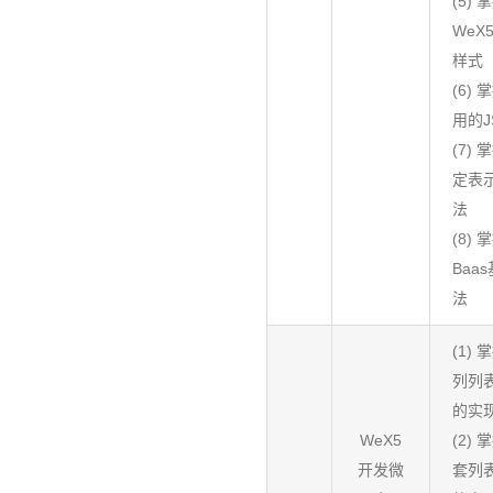
(5) 
WeX
样式
(6) 
用的J
(7) 
定表
法
(8) 
Baa
法
(1) 
列列
的实
WeX5
(2) 
开发微
套列