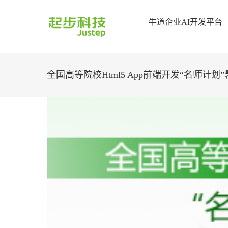
Skip
to
牛道企业AI开发平台
content
全国高等院校Html5 App前端开发“名师计划
View
Larger
Image