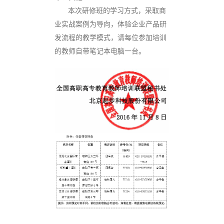
本次研修班的学习方式，采取商
业实战案例为导向，体验企业产品研
发流程的教学模式，请每位参加培训
的教师自带笔记本电脑一台。
关
于
关
举
于
办
举
“全
办
国
职
高
业
等
教
院
育
校