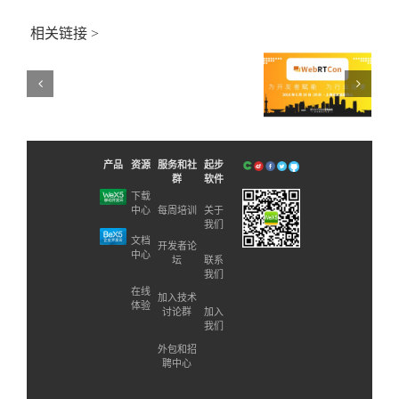
移
·
动
小
相关链接 >
应
程
用
序
专
开
业
发
WebRTCon2018
方
项
向
新闻资讯
目
教
实
学
战
研
产品
资源
服务和社
起步
师
讨
群
软件
资
会
下载
研
议
中心
每周培训
关于
修
我们
的
班”
通
文档
开发者论
的
中心
知
坛
联系
通
新
我们
知
闻
在线
加入技术
新
体验
资
讨论群
加入
闻
讯
我们
资
讯
外包和招
聘中心