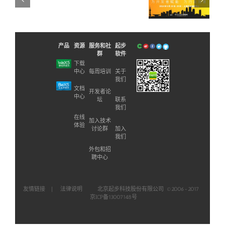
发
WebRTCon2018
方
项
向
新闻资讯
目
教
实
学
战
研
产品
资源
服务和社
起步
师
讨
群
软件
资
会
下载
研
议
中心
每周培训
关于
修
我们
的
班”
通
文档
开发者论
的
中心
知
坛
联系
通
新
我们
知
闻
在线
加入技术
新
体验
资
讨论群
加入
闻
讯
我们
资
讯
外包和招
聘中心
友情链接
|
法律说明
北京起步科技股份有限公司 ©2006-2017
京ICP备13007148号