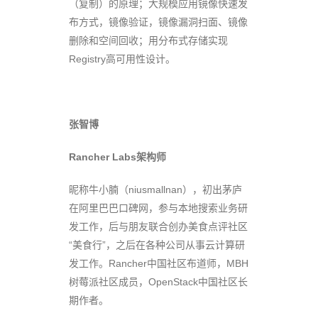
（复制）的原理；大规模应用镜像快速发
布方式，镜像验证，镜像漏洞扫面、镜像
删除和空间回收；用分布式存储实现
Registry高可用性设计。
张智博
Rancher Labs架构师
昵称牛小腩（niusmallnan），初出茅庐
在阿里巴巴口碑网，参与本地搜索业务研
发工作，后与朋友联合创办美食点评社区
“美食行”，之后在各种公司从事云计算研
发工作。Rancher中国社区布道师，MBH
树莓派社区成员，OpenStack中国社区长
期作者。