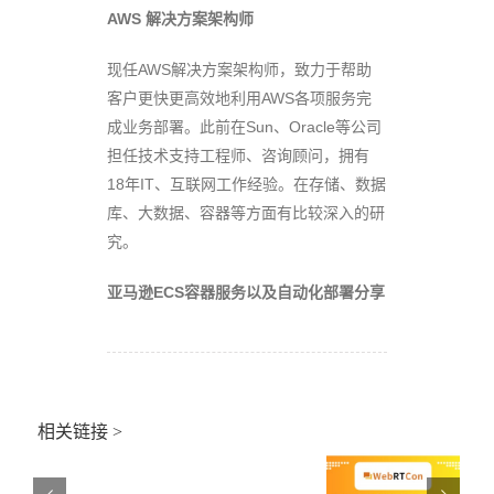
AWS
解决方案架构师
现任AWS解决方案架构师，致力于帮助
客户更快更高效地利用AWS各项服务完
成业务部署。此前在Sun、Oracle等公司
担任技术支持工程师、咨询顾问，拥有
18年IT、互联网工作经验。在存储、数据
关
库、大数据、容器等方面有比较深入的研
于
关
究。
举
于
办
举
“全
亚马逊ECS容器服务以及自动化部署分享
办
国
职
高
业
等
教
院
育
校
移
·
动
小
相关链接 >
应
程
用
序
专
开
业