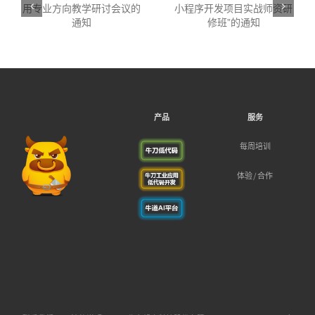
应
关于举办“全国高等院校·
议
小程序开发项目实战师资
研修班”的通知
WebRTCon2018
产品
服务
每周培训
体验/合作