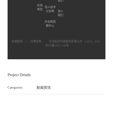
新
我们
知
闻
在线
加入技术
新
体验
资
讨论群
加入
闻
讯
我们
资
讯
外包和招
聘中心
友情链接
|
法律说明
北京起步科技股份有限公司 ©2006-2017
京ICP备13007148号
Project Details
Categories:
新闻资讯