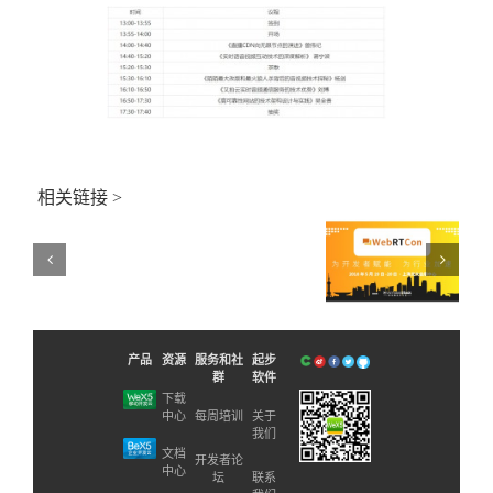
举
于
办
举
“全
办
国
职
高
业
等
教
院
育
校
移
·
动
小
相关链接 >
应
程
用
序
专
开
业
发
WebRTCon2018
方
项
向
新闻资讯
目
教
实
学
战
研
产品
资源
服务和社
起步
师
讨
群
软件
资
会
下载
研
议
中心
每周培训
关于
修
我们
的
班”
通
文档
开发者论
的
中心
知
坛
联系
通