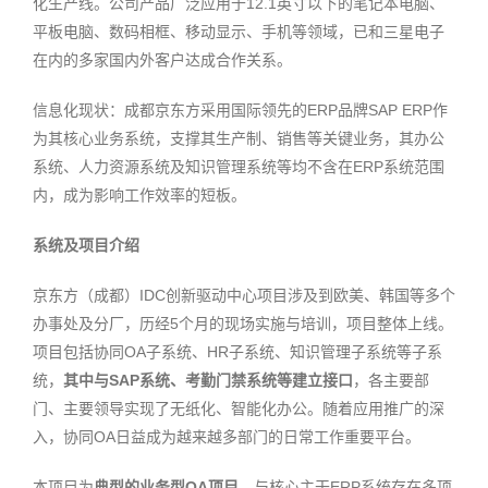
化生产线。公司产品广泛应用于12.1英寸以下的笔记本电脑、
平板电脑、数码相框、移动显示、手机等领域，已和三星电子
在内的多家国内外客户达成合作关系。
信息化现状：成都京东方采用国际领先的ERP品牌SAP ERP作
为其核心业务系统，支撑其生产制、销售等关键业务，其办公
系统、人力资源系统及知识管理系统等均不含在ERP系统范围
内，成为影响工作效率的短板。
系统及项目介绍
京东方（成都）IDC创新驱动中心项目涉及到欧美、韩国等多个
办事处及分厂，历经5个月的现场实施与培训，项目整体上线。
项目包括协同OA子系统、HR子系统、知识管理子系统等子系
统，
其中与
SAP
系统、考勤门禁系统等建立接口
，各主要部
门、主要领导实现了无纸化、智能化办公。随着应用推广的深
入，协同OA日益成为越来越多部门的日常工作重要平台。
本项目为
典型的业务型
OA
项目
，与核心主干ERP系统存在多项