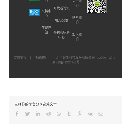
通
心
关于我
新
们
知
开发者论坛
闻
文档中
新
资
心
闻
联系我
讯
加入QQ群
们
资
在线体
讯
验
外包和招聘
加入我
中心
们
友情链接
|
法律说明
北京起步科技股份有限公司 ©2006-2016
京ICP备13007148号
选择你的平台分享这篇文章
Facebook
Twitter
LinkedIn
Reddit
Whatsapp
Tumblr
Pinterest
Vk
Email