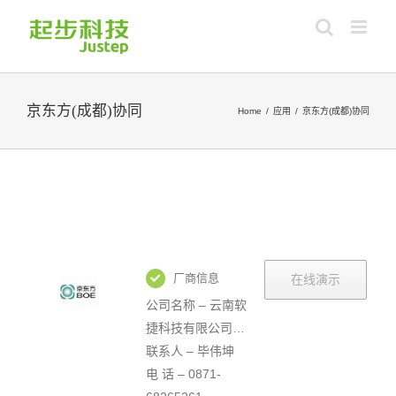
Skip
to
content
京东方(成都)协同
Home
/
应用
/
京东方(成都)协同
View
Larger
Image
厂商信息
在线演示
公司名称 – 云南软
捷科技有限公司…
联系人 – 毕伟坤
电 话 – 0871-