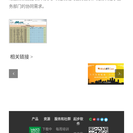
于
关
务部门的协同需求。
举
于
办
举
“全
办
国
职
高
业
等
教
院
育
校
移
·
动
小
相关链接 >
应
程
用
序
专
开
业
发
WebRTCon2018
方
项
向
新闻资讯
目
教
实
学
战
研
师
讨
资
会
研
议
修
产品
资源
服务和社群
起步软
的
班”
件
通
的
下载中
每周培训
知