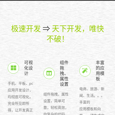
极速开发
⇒
天下开发，唯快
不破！
可视
组件
丰富
化设
拖
的应
计
拽、
用模
属性
板
手机、平板、pc
设置
电商、旅游、新
应用开发设计，
组件拖拽，属性
闻、生活。。。
均彻底可视化，
设置，简单可
丰富的
完全所见即所
靠，轻松高效，
应用模板和向
得，让开发真正
向复杂的代码、