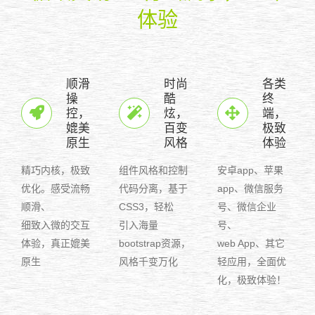
体验
顺滑
时尚
各类
操
酷
终
控，
炫，
端，
媲美
百变
极致
原生
风格
体验
精巧内核，极致
组件风格和控制
安卓app、苹果
优化。感受流畅
代码分离，基于
app、微信服务
顺滑、
CSS3，轻松
号、微信企业
细致入微的交互
引入海量
号、
体验，真正媲美
bootstrap资源，
web App、其它
原生
风格千变万化
轻应用，全面优
化，极致体验！