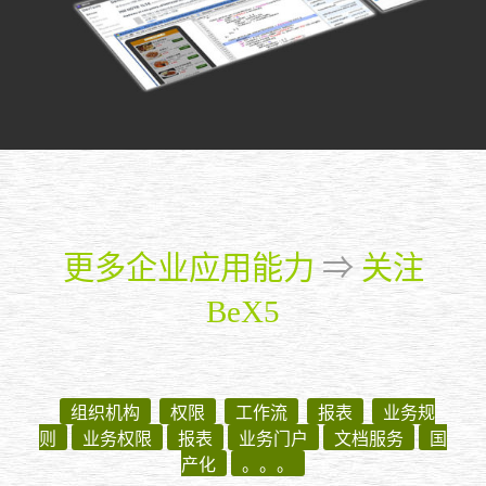
更多企业应用能力
⇒
关注
BeX5
组织机构
权限
工作流
报表
业务规
则
业务权限
报表
业务门户
文档服务
国
产化
。。。