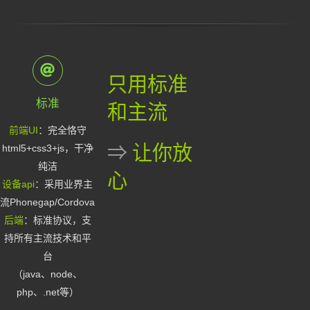
只用标准
标准
和主流
前端UI
：完全恪守
⇒
让你放
html5+css3+js，干净
纯洁
心
设备api
：采用业界主
流Phonegap/Cordova
后端
：标准协议，支
持所有主流技术和平
台
（java、node、
php、.net等）