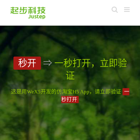
Skip
to
content
秒开
⇒
一秒打开，立即验
证
这是用WeX5开发的仿淘宝H5 App，请立即验证
一
秒打开